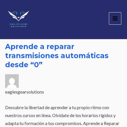
Ir
Main
al
Men
contenido
Aprende a reparar
transmisiones automáticas
desde “0”
eaglesgearsolutions
Descubre la libertad de aprender a tu propio ritmo con
nuestros cursos en línea. Olvídate de los horarios rígidos y
adapta tu formación a tus compromisos. Aprende a Reparar