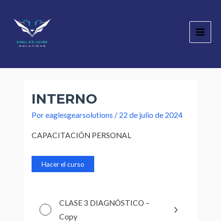
Ir
Main
al
Men
contenido
INTERNO
Por
eaglesgearsolutions
/
22 de julio de 2024
CAPACITACIÓN PERSONAL
Hacer el curso
CLASE 3 DIAGNÓSTICO –
Copy