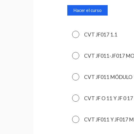
Hacer el curso
CVT JF017 1.1
CVT JF011-JF017 M
CVT JF011 MÓDULO 
CVT JF O 11 Y JF 0 
CVT JF011 Y JF017 